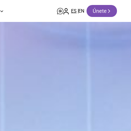
Únete
ES
EN