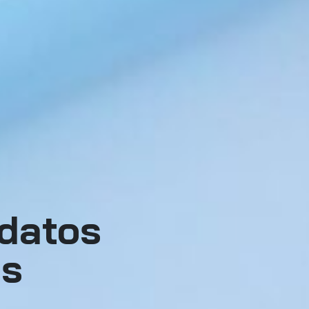
 datos
us