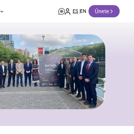
Únete
ES
EN