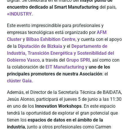
digital.
Se celebrará en el marco del
mayor punto de
encuentro dedicado al Smart Manufacturing
del país,
+INDUSTRY
.
Este evento imprescindible para profesionales y
empresas tecnológicas está organizado por
AFM
Cluster
y
Bilbao Exhibition Centre
, y cuenta con el apoyo
de la
Diputación de Bizkaia
y el
Departamento de
Industria, Transición Energética y Sostenibilidad del
Gobierno Vasco
, a través del
Grupo SPRI
, así como con
la colaboración de
EIT Manufacturing
y
uno de los
principales promotores de nuestra Asociación
: el
clúster Gaia
.
Además, el Director de la Secretaría Técnica de BAIDATA,
Jesús Alonso, participará el jueves 5 de junio a las 11:30
en uno de los
Innovation Workshops
. En este espacio
tendrá la oportunidad de explorar el gran potencial que
tienen los
espacios de datos en el ámbito de la
industria
, junto a otros profesionales como Carmen