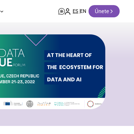
Únete
ES
EN