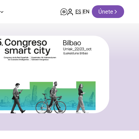
Únete
ES
EN