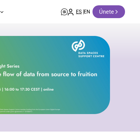
Únete
ES
EN