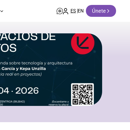
Únete
ES
EN