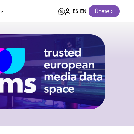
Únete
ES
EN