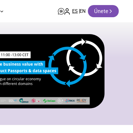
Únete
ES
EN