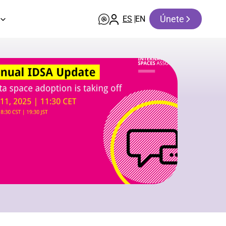
Únete
ES
EN