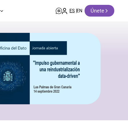
Únete
ES
EN