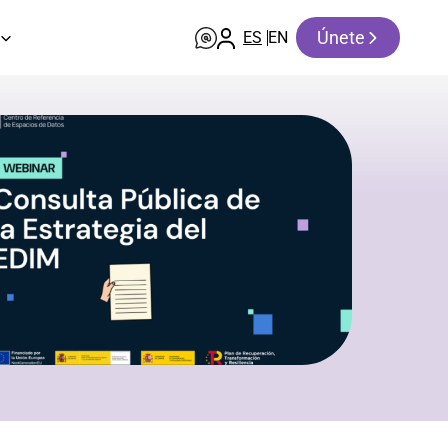
Únete
ES
EN