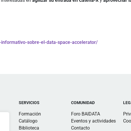
 interesadas en
agilizar su entrada en Catena-X
y
aprovechar l
-informativo-sobre-el-data-space-accelerator/
SERVICIOS
COMUNIDAD
LEG
Formación
Foro BAIDATA
Pri
Catálogo
Eventos y actividades
Coo
Biblioteca
Contacto