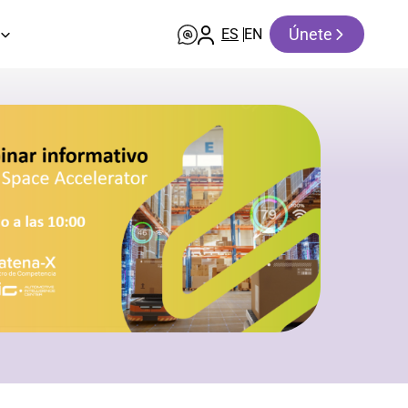
Únete
ES
EN