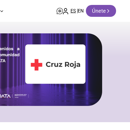
Únete
ES
EN