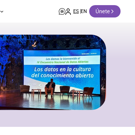
Únete
ES
EN