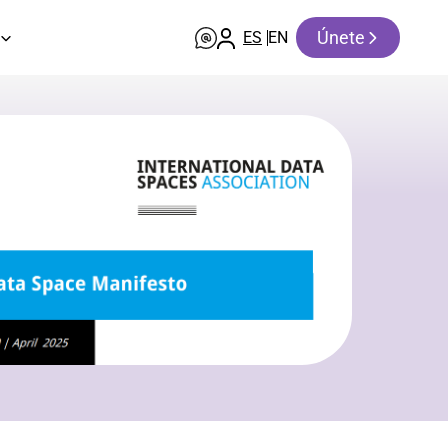
Únete
ES
EN