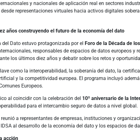
ernacionales y nacionales de aplicación real en sectores indust
 desde representaciones virtuales hacia activos digitales sobe
iez años construyendo el futuro de la economía del dato
 del Dato estuvo protagonizada por el
Foro de la Década de lo
nternacionales, responsables de espacios de datos europeos y re
rante los últimos diez años y debatir sobre los retos y oportuni
lave como la interoperabilidad, la soberanía del dato, la certifi
artificial y la competitividad europea. El programa incluyó adem
s Comunes Europeos.
co al coincidir con la celebración del
10º aniversario de la Int
erabilidad para el intercambio seguro de datos a nivel global.
eunió a representantes de empresas, instituciones y organizaci
e IDSA al desarrollo de la economía del dato y los espacios de d
a acción