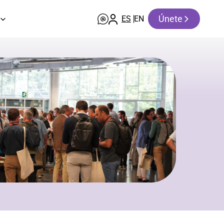
Únete
ES
EN