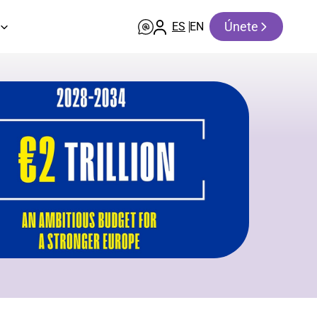
Únete
ES
EN