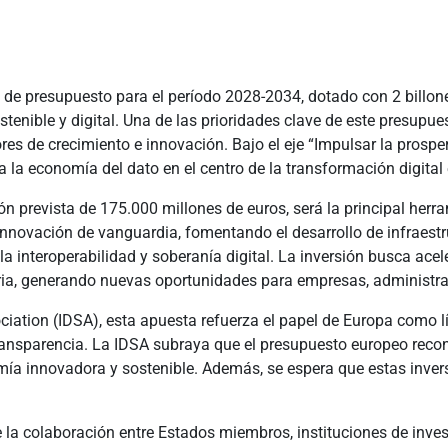
e presupuesto para el período 2028-2034, dotado con 2 billone
nible y digital. Una de las prioridades clave de este presupuest
tores de crecimiento e innovación. Bajo el eje “Impulsar la prospe
úa la economía del dato en el centro de la transformación digital
n prevista de 175.000 millones de euros, será la principal herra
 innovación de vanguardia, fomentando el desarrollo de infraes
la interoperabilidad y soberanía digital. La inversión busca ac
ustria, generando nuevas oportunidades para empresas, administr
iation (IDSA), esta apuesta refuerza el papel de Europa como l
 transparencia. La IDSA subraya que el presupuesto europeo reco
ía innovadora y sostenible. Además, se espera que estas inversi
a colaboración entre Estados miembros, instituciones de invest