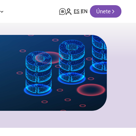
Únete
ES
EN