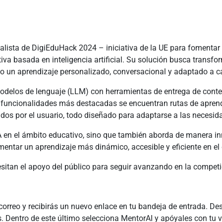
lista de DigiEduHack 2024 – iniciativa de la UE para fomentar 
a basada en inteligencia artificial. Su solución busca transfo
o un aprendizaje personalizado, conversacional y adaptado a c
delos de lenguaje (LLM) con herramientas de entrega de conten
sus funcionalidades más destacadas se encuentran rutas de apren
nados por el usuario, todo diseñado para adaptarse a las necesi
IA en el ámbito educativo, sino que también aborda de manera in
ntar un aprendizaje más dinámico, accesible y eficiente en el c
itan el apoyo del público para seguir avanzando en la competici
correo y recibirás un nuevo enlace en tu bandeja de entrada. Des
Dentro de este último selecciona MentorAI y apóyales con tu vot