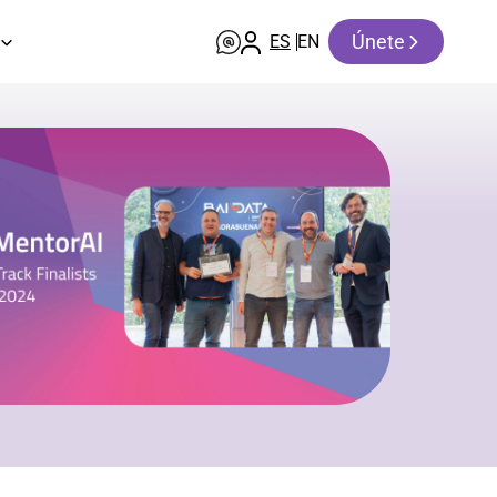
Únete
ES
EN