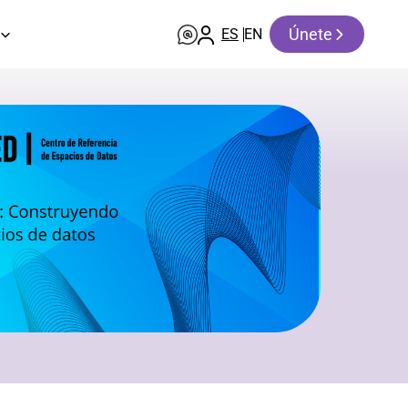
Únete
ES
EN