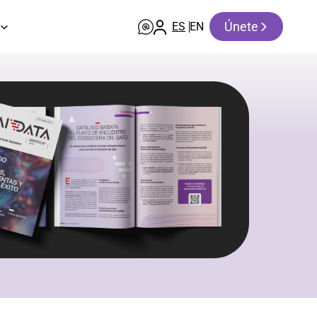
Únete
ES
EN