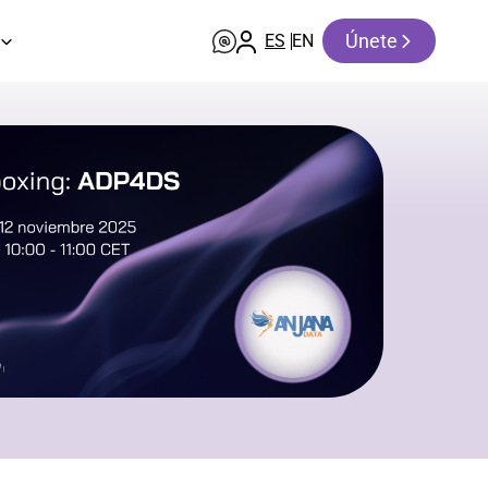
Únete
ES
EN