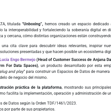
A, titulada
“Unboxing”,
hemos creado un espacio dedicado a
la interoperabilidad y fortaleciendo la soberanía digital en di
tica y cercana, cómo distintas organizaciones están construyend
 una cita clave para descubrir ideas relevantes, inspirar nu
as soluciones presentadas y que hacen posible un ecosistema dig
Lucía Engo Bermejo
(Head of Customer Success de Anjana Da
orm For Data Spaces)
, un producto desarrollado por esta em
plug and play
” para construir un Espacios de Datos de manera r
odelo de negocio del mismo.
tración práctica de la plataforma
, mostrando sus principales
cómo facilita la implementación, operación y administración de 
ios de Datos según la Orden TDF/1461/2023.
os por parte de sus propietarios.