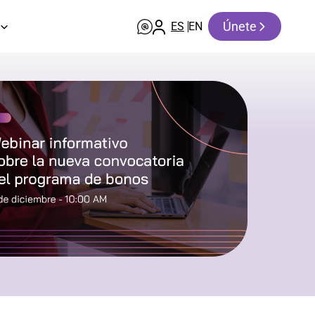
Únete
ES
EN