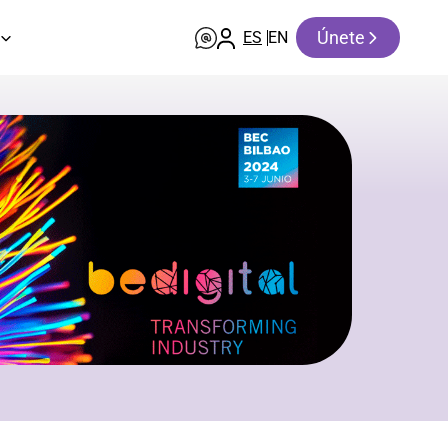
Únete
ES
EN