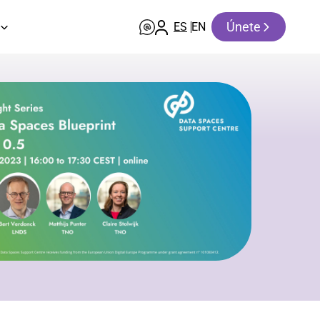
Únete
ES
EN