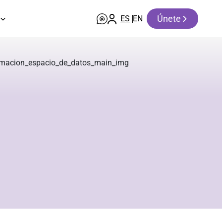
Únete
ES
EN