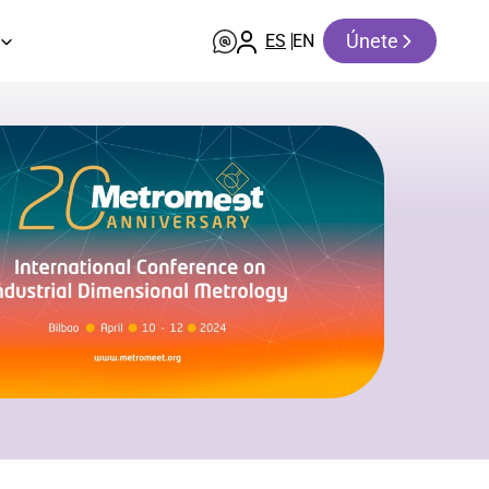
Únete
ES
EN