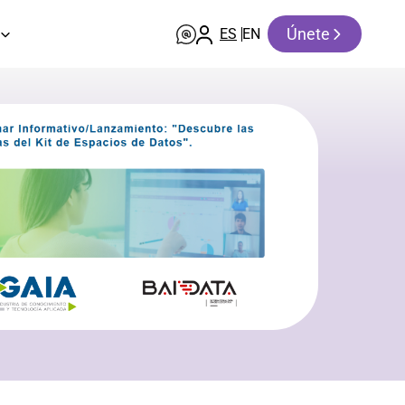
Únete
ES
EN