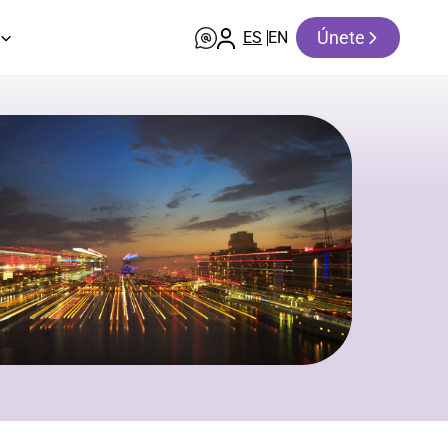
Únete
ES
EN