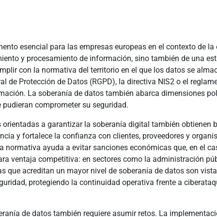
mento esencial para las empresas europeas en el contexto de la 
iento y procesamiento de información, sino también de una estr
mplir con la normativa del territorio en el que los datos se alm
l de Protección de Datos (RGPD), la directiva NIS2 o el regla
ormación. La soberanía de datos también abarca dimensiones pol
ue pudieran comprometer su seguridad.
orientadas a garantizar la soberanía digital también obtienen be
cia y fortalece la confianza con clientes, proveedores y organi
 la normativa ayuda a evitar sanciones económicas que, en el c
ra ventaja competitiva: en sectores como la administración públ
esas que acreditan un mayor nivel de soberanía de datos son vis
seguridad, protegiendo la continuidad operativa frente a ciberat
eranía de datos también requiere asumir retos. La implementaci