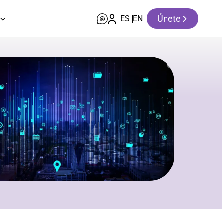
Únete
ES
EN