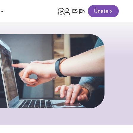
Únete
ES
EN