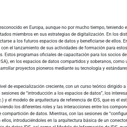
esconocido en Europa, aunque no por mucho tiempo, teniendo e
stados miembros en sus estrategias de digitalización. En los di
tarse a los futuros espacios de datos y beneficiarse de ellos. 
con el lanzamiento de sus actividades de formación para estos 
s. Estos programas oficiales de capacitación para los socios d
SA), en los espacios de datos compartidos y soberanos, como una 
rrollar proyectos pioneros mediante su tecnología y estándare
el de especialización creciente, con un curso teórico dirigido 
s sesiones de “introducción a los espacios de datos”, los intere
tc.) y el modelo de arquitectura de referencia de IDS, que es el 
iendo los diferentes roles y las interacciones entre los compo
de compartición de datos. Mientras, con las sesiones de “config
n ellos, introduciéndoles en la arquitectura básica de un conect