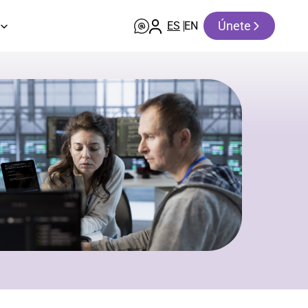
Únete
ES
EN