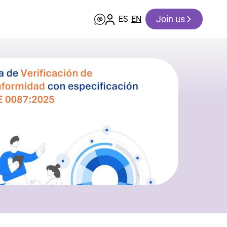
Join us
ES
EN