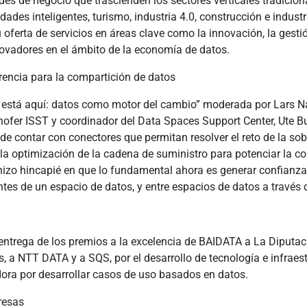
es de negocio que trascienden los sectores verticales tradicion
ades inteligentes, turismo, industria 4.0, construcción e industr
ferta de servicios en áreas clave como la innovación, la gesti
novadores en el ámbito de la economía de datos.
rencia para la compartición de datos
ya está aquí: datos como motor del cambio” moderada por Lars N
hofer ISST y coordinador del Data Spaces Support Center, Ute B
e contar con conectores que permitan resolver el reto de la sob
e la optimización de la cadena de suministro para potenciar la c
e hizo hincapié en que lo fundamental ahora es generar confian
ntes de un espacio de datos, y entre espacios de datos a través
ntrega de los premios a la excelencia de BAIDATA a La Diputaci
, a NTT DATA y a SQS, por el desarrollo de tecnología e infraes
ora por desarrollar casos de uso basados en datos.
resas