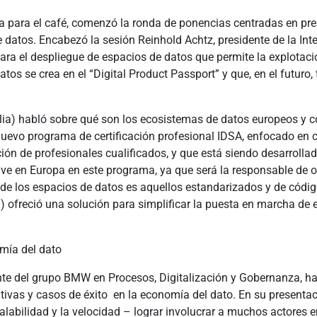
a para el café, comenzó la ronda de ponencias centradas en pre
 datos. Encabezó la sesión Reinhold Achtz, presidente de la Int
para el despliegue de espacios de datos que permite la explotac
os se crea en el “Digital Product Passport” y que, en el futuro
lia) habló sobre qué son los ecosistemas de datos europeos y 
uevo programa de certificación profesional IDSA, enfocado en ce
ación de profesionales cualificados, y que está siendo desarrol
e en Europa en este programa, ya que será la responsable de op
de los espacios de datos es aquellos estandarizados y de código 
) ofreció una solución para simplificar la puesta en marcha de 
omía del dato
nte del grupo BMW en Procesos, Digitalización y Gobernanza, ha 
iativas y casos de éxito en la economía del dato. En su presenta
calabilidad y la velocidad – lograr involucrar a muchos actores