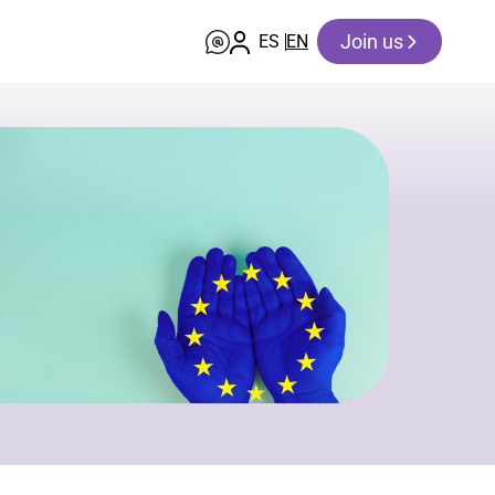
Join us
ES
EN