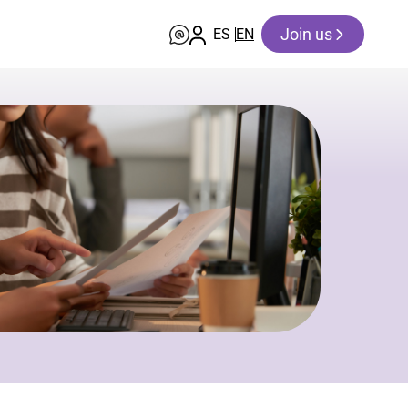
Join us
ES
EN