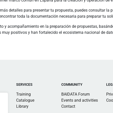
primer marco común en España para la creación y operación de e
 más detalles para presentar tu propuesta, puedes consultar la p
ncontrar toda la documentación necesaria para preparar tu soli
o y acompañamiento en la preparación de propuestas, basándo
 muy positivos y han fortalecido el ecosistema nacional de dat
SERVICES
COMMUNITY
LEG
Training
BAIDATA Forum
Pri
Catalogue
Events and activities
Coo
Library
Contact