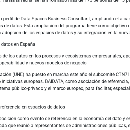
. Hasta la fecha, se han formado más de 175 personas de 13 paíse
 perfil de Data Spaces Business Consultant, ampliando el alcanc
os de datos. Esta ampliación del programa tiene como objetivo
 la adopción de los espacios de datos y su integración en la nu
e datos en España
o de los datos en los procesos y ecosistemas empresariales, a
operabilidad y nuevos modelos de negocio.
zación (UNE) ha puesto en marcha este año el subcomité CTN71/
e iniciativas europeas. BAIDATA, como asociación de referencia
ema público‑privado y el marco europeo, para facilitar, especia
referencia en espacios de datos
posición como evento de referencia en la economía del dato y e
rnada que reunió a representantes de administraciones públicas, 