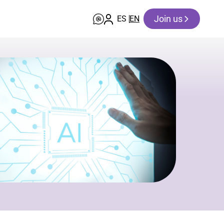
Join us
ES
EN